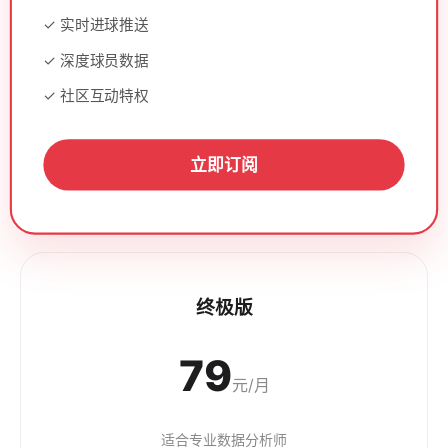
✓ 实时进球推送
✓ 深度球员数据
✓ 社区互动特权
立即订阅
终极版
79
元/月
适合专业数据分析师