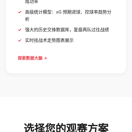
成功率
高级统计模型：xG 预期进球、控球率趋势分
析
强大的历史交锋数据库，复盘两队过往战绩
实时技战术走势图表展示
探索数据大脑 →
选择您的观赛方案