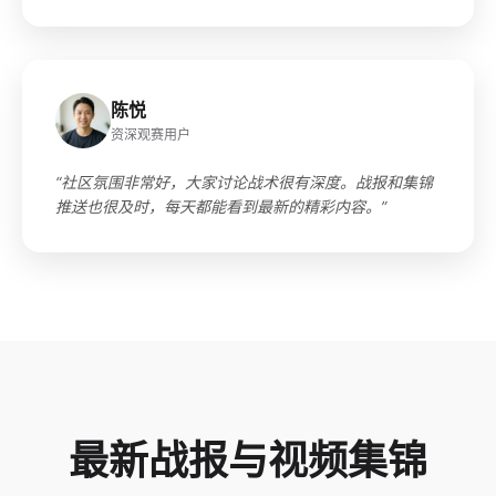
陈悦
资深观赛用户
“社区氛围非常好，大家讨论战术很有深度。战报和集锦
推送也很及时，每天都能看到最新的精彩内容。”
最新战报与视频集锦