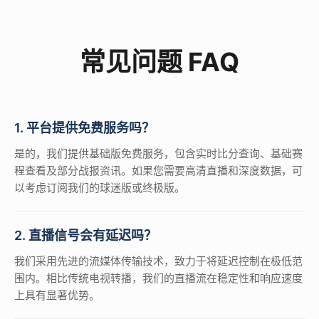
常见问题 FAQ
1. 平台提供免费服务吗？
是的，我们提供基础版免费服务，包含实时比分查询、基础赛
程查看及部分战报资讯。如果您需要高清直播和深度数据，可
以考虑订阅我们的球迷版或终极版。
2. 直播信号会有延迟吗？
我们采用先进的流媒体传输技术，致力于将延迟控制在极低范
围内。相比传统电视转播，我们的直播流在稳定性和响应速度
上具有显著优势。