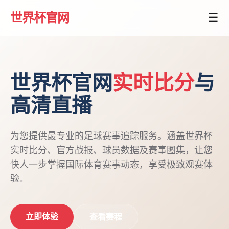
世界杯官网
☰
世界杯官网
实时比分
与
高清直播
为您提供最专业的足球赛事追踪服务。涵盖世界杯
实时比分、官方战报、球员数据及赛事图集，让您
快人一步掌握国际体育赛事动态，享受极致观赛体
验。
立即体验
查看赛程