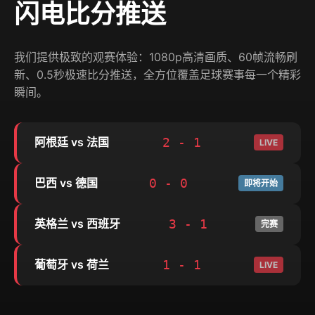
闪电比分推送
我们提供极致的观赛体验：1080p高清画质、60帧流畅刷
新、0.5秒极速比分推送，全方位覆盖足球赛事每一个精彩
瞬间。
2 - 1
阿根廷 vs 法国
LIVE
0 - 0
巴西 vs 德国
即将开始
3 - 1
英格兰 vs 西班牙
完赛
1 - 1
葡萄牙 vs 荷兰
LIVE