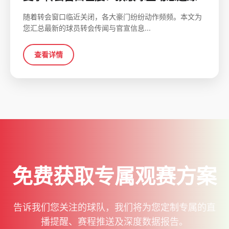
随着转会窗口临近关闭，各大豪门纷纷动作频频。本文为
您汇总最新的球员转会传闻与官宣信息...
查看详情
免费获取专属观赛方案
告诉我们您关注的球队，我们将为您定制专属的直
播提醒、赛程推送及深度数据报告。