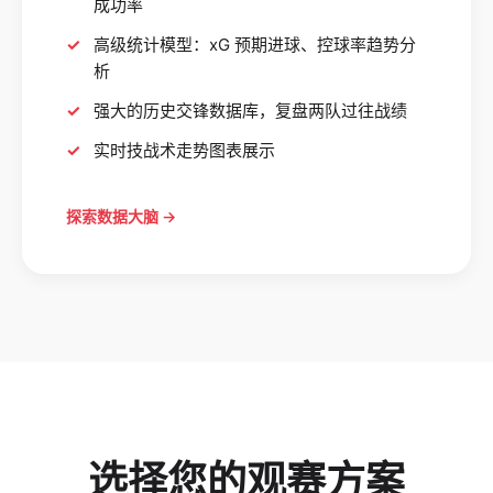
成功率
高级统计模型：xG 预期进球、控球率趋势分
析
强大的历史交锋数据库，复盘两队过往战绩
实时技战术走势图表展示
探索数据大脑 →
选择您的观赛方案