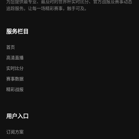
为您提供最专业、最及时的世界杯实时比分、官方战报及赛事动态
追踪服务。让每一场精彩赛事，触手可及。
服务栏目
首页
高清直播
实时比分
赛事数据
精彩战报
用户入口
订阅方案