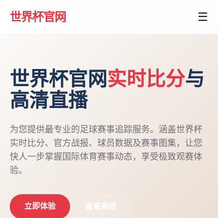
世界杯官网
☰
世界杯官网
实时比分
与
高清直播
为您提供最专业的足球赛事追踪服务。涵盖世界杯
实时比分、官方战报、球员数据及赛事图集，让您
快人一步掌握国际体育赛事动态，享受极致观赛体
验。
立即体验
查看赛程