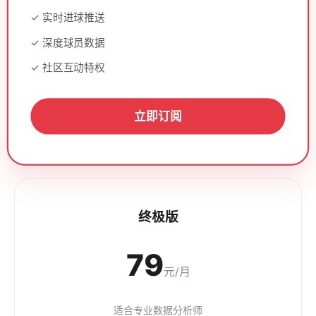
✓ 实时进球推送
✓ 深度球员数据
✓ 社区互动特权
立即订阅
终极版
79
元/月
适合专业数据分析师