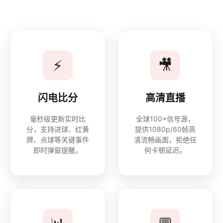
⚡
🎥
闪电比分
高清直播
毫秒级更新实时比
全球100+信号源，
分，支持进球、红黄
提供1080p/60帧高
牌、点球等关键事件
清流畅画面，拒绝任
即时弹窗提醒。
何卡顿延迟。