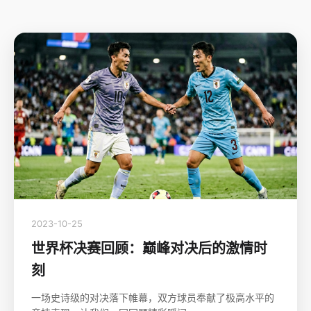
2023-10-25
世界杯决赛回顾：巅峰对决后的激情时
刻
一场史诗级的对决落下帷幕，双方球员奉献了极高水平的