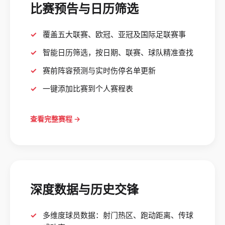
比赛预告与日历筛选
覆盖五大联赛、欧冠、亚冠及国际足联赛事
智能日历筛选，按日期、联赛、球队精准查找
赛前阵容预测与实时伤停名单更新
一键添加比赛到个人赛程表
查看完整赛程 →
深度数据与历史交锋
多维度球员数据：射门热区、跑动距离、传球