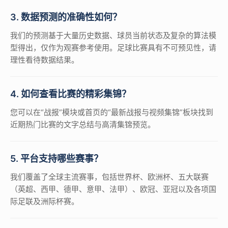
3. 数据预测的准确性如何？
我们的预测基于大量历史数据、球员当前状态及复杂的算法模
型得出，仅作为观赛参考使用。足球比赛具有不可预见性，请
理性看待数据结果。
4. 如何查看比赛的精彩集锦？
您可以在“战报”模块或首页的“最新战报与视频集锦”板块找到
近期热门比赛的文字总结与高清集锦预览。
5. 平台支持哪些赛事？
我们覆盖了全球主流赛事，包括世界杯、欧洲杯、五大联赛
（英超、西甲、德甲、意甲、法甲）、欧冠、亚冠以及各项国
际足联及洲际杯赛。