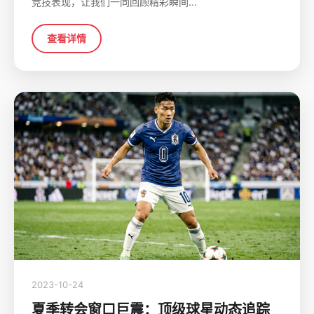
竞技表现，让我们一同回顾精彩瞬间...
查看详情
2023-10-24
夏季转会窗口巨震：顶级球星动态追踪