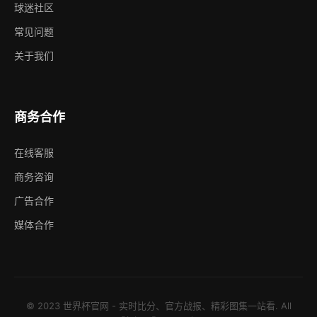
球迷社区
常见问题
关于我们
商务合作
在线客服
商务咨询
广告合作
媒体合作
© 2023 世界杯官网 - 实时比分、官方战报、精彩图集一站看. All