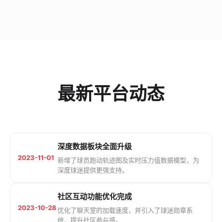
最新平台动态
深度数据板块全面升级
2023-11-01
新增了球员跑动轨迹图及实时压力值数据模型，为
深度球迷提供更强支持。
社区互动功能优化完成
2023-10-28
优化了聊天室的加载速度，并引入了球迷勋章系
统，提升社区参与感。