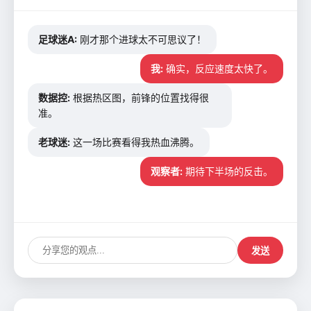
足球迷A:
刚才那个进球太不可思议了！
我:
确实，反应速度太快了。
数据控:
根据热区图，前锋的位置找得很
准。
老球迷:
这一场比赛看得我热血沸腾。
观察者:
期待下半场的反击。
发送