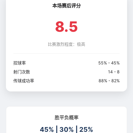
本场赛后评分
8.5
比赛激烈程度：极高
控球率
55% - 45%
射门次数
14 - 8
传球成功率
88% - 82%
胜平负概率
45% | 30% | 25%