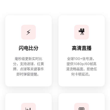
⚡
🎥
闪电比分
高清直播
毫秒级更新实时比
全球100+信号源，
分，支持进球、红黄
提供1080p/60帧高
牌、点球等关键事件
清流畅画面，拒绝任
即时弹窗提醒。
何卡顿延迟。