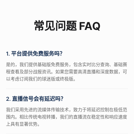
常见问题 FAQ
1. 平台提供免费服务吗？
是的，我们提供基础版免费服务，包含实时比分查询、基础赛
程查看及部分战报资讯。如果您需要高清直播和深度数据，可
以考虑订阅我们的球迷版或终极版。
2. 直播信号会有延迟吗？
我们采用先进的流媒体传输技术，致力于将延迟控制在极低范
围内。相比传统电视转播，我们的直播流在稳定性和响应速度
上具有显著优势。