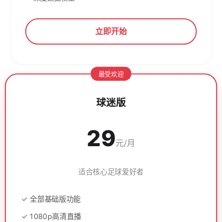
立即开始
最受欢迎
球迷版
29
元/月
适合核心足球爱好者
✓ 全部基础版功能
✓ 1080p高清直播