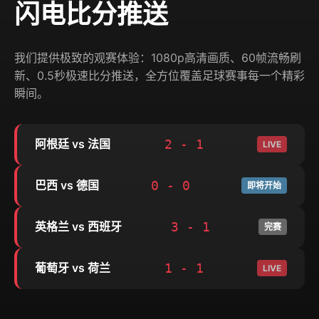
闪电比分推送
我们提供极致的观赛体验：1080p高清画质、60帧流畅刷
新、0.5秒极速比分推送，全方位覆盖足球赛事每一个精彩
瞬间。
2 - 1
阿根廷 vs 法国
LIVE
0 - 0
巴西 vs 德国
即将开始
3 - 1
英格兰 vs 西班牙
完赛
1 - 1
葡萄牙 vs 荷兰
LIVE