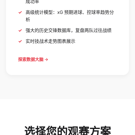
成功率
高级统计模型：xG 预期进球、控球率趋势分
析
强大的历史交锋数据库，复盘两队过往战绩
实时技战术走势图表展示
探索数据大脑 →
选择您的观赛方案