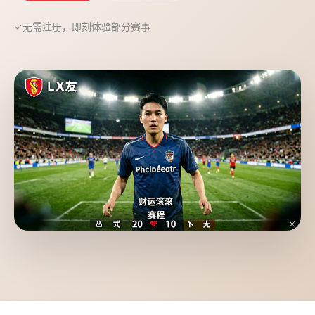
✓
无需注册，即刻体验部分赛事