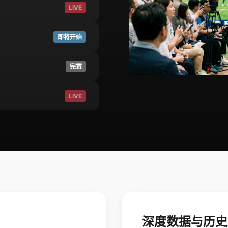
LIVE
即将开始
完赛
LIVE
深度数据与历史