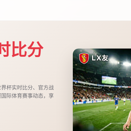
时比分
世界杯实时比分、官方战
握国际体育赛事动态，享