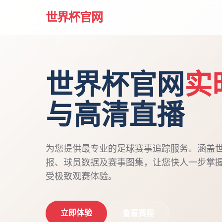
世界杯官网
世界杯官网
实
与高清直播
为您提供最专业的足球赛事追踪服务。涵盖
报、球员数据及赛事图集，让您快人一步掌
受极致观赛体验。
立即体验
查看赛程