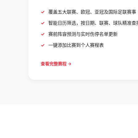
覆盖五大联赛、欧冠、亚冠及国际足联赛事
智能日历筛选，按日期、联赛、球队精准查
赛前阵容预测与实时伤停名单更新
一键添加比赛到个人赛程表
查看完整赛程 →