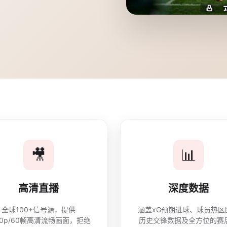
🎥
📊
高清直播
深度数据
全球100+信号源，提供
涵盖xG预期进球、球员热区
80p/60帧高清流畅画面，拒绝
历史交锋数据及全方位的赛