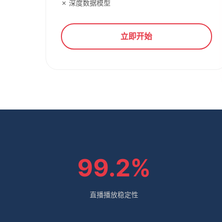
✗ 深度数据模型
立即开始
99.2%
直播播放稳定性