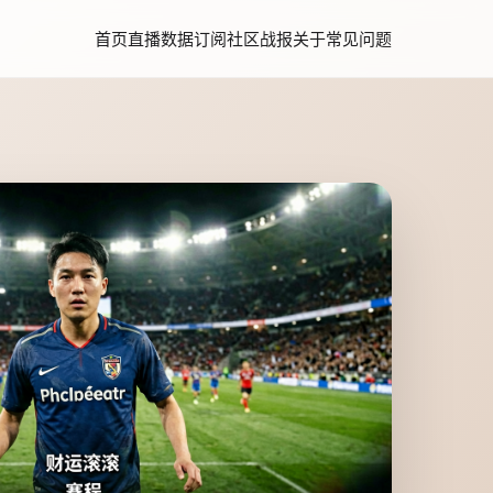
首页
直播
数据
订阅
社区
战报
关于
常见问题