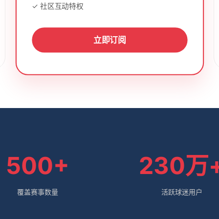
✓ 社区互动特权
立即订阅
500+
230万
覆盖赛事数量
活跃球迷用户